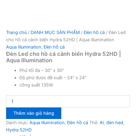
Trang chủ
/
DANH MỤC SẢN PHẨM
/
Đèn hồ cá
/ Đèn Led
cho hồ cá cảnh biển Hydra 52HD | Aqua Illumination
Aqua Illumination
,
Đèn hồ cá
Đèn Led cho hồ cá cảnh biển Hydra 52HD |
Aqua Illumination
Phủ tối đa – 30″ x 30″
Độ phủ được đề xuất – 24″ x 24″
công suất 135W
Thêm vào giỏ hàng
Danh mục:
Aqua Illumination
,
Đèn hồ cá
Thẻ:
AI
,
đèn hed
,
Hydra 52HD