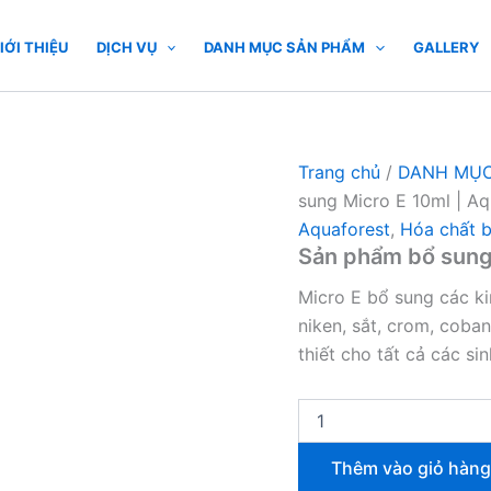
Sản
phẩm
IỚI THIỆU
DỊCH VỤ
DANH MỤC SẢN PHẨM
GALLERY
bổ
sung
Micro
E
10ml
|
Trang chủ
/
DANH MỤC
Aquaforest
sung Micro E 10ml | Aq
số
Aquaforest
,
Hóa chất 
lượng
Sản phẩm bổ sung 
Micro E bổ sung các ki
niken, sắt, crom, coba
thiết cho tất cả các sin
Thêm vào giỏ hàng