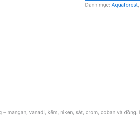
Danh mục:
Aquaforest
 – mangan, vanadi, kẽm, niken, sắt, crom, coban và đồng. 
.