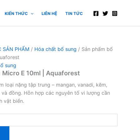
KIẾN THỨC
LIÊN HỆ
TIN TỨC
 SẢN PHẨM
/
Hóa chất bổ sung
/ Sản phẩm bổ
uaforest
bổ sung
Micro E 10ml | Aquaforest
m loại nặng tập trung – mangan, vanadi, kẽm,
n và đồng. Hỗn hợp các nguyên tố vi lượng cần
h vật biển.