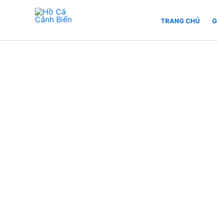
Nhảy
tới
TRANG CHỦ
G
Hồ Cá Cảnh Biển
nội
dung