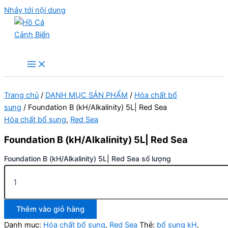
Nhảy tới nội dung
Hồ Cá Cảnh Biển
Trang chủ
/
DANH MỤC SẢN PHẨM
/
Hóa chất bổ
sung
/ Foundation B (kH/Alkalinity) 5L| Red Sea
Hóa chất bổ sung
,
Red Sea
Foundation B (kH/Alkalinity) 5L| Red Sea
Foundation B (kH/Alkalinity) 5L| Red Sea số lượng
Thêm vào giỏ hàng
Danh mục:
Hóa chất bổ sung
,
Red Sea
Thẻ:
bổ sung kH
,