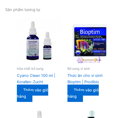
Sản phẩm tương tự
Hóa chất bổ sung
Bổ sung vi sinh
Cyano Clean 100 ml |
Thức ăn cho vi sinh
Korallen-Zucht
Bioptim | Prodibio
Thêm vào giỏ
Thêm vào giỏ
hàng
hàng