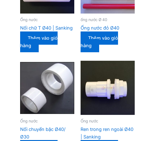
Ống nước
ống nước Ø 40
Nối chữ T Ø40 | Sanking
Ống nước đỏ Ø40
Thêm vào giỏ
Thêm vào giỏ
hàng
hàng
Ống nước
Ống nước
Nối chuyển bậc Ø40/
Ren trong ren ngoài Ø40
Ø30
| Sanking