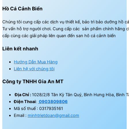
Hồ Cá Cảnh Biển
Chúng tôi cung cấp các dịch vụ thiết kế, bảo trì bảo dưỡng hồ c
Tư vấn hỗ trợ người chơi. Cung cấp các sản phẩm chính hãng c
cấp cùng các giải pháp liên quan đến san hô cá cảnh biển
Liên kết nhanh
Hướng Dẫn Mua Hàng
Liên hệ với chúng tôi
Công ty TNHH Gia An MT
Địa Chỉ :
1028/2/8 Tân Kỳ Tân Quý, Bình Hưng Hòa, Bình T
Điện Thoai
:
0903809806
Mã số thuế : 0317935161
Email :
minhtrietdoan@gmail.com