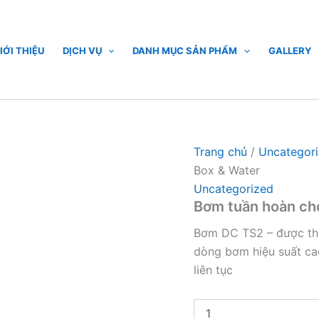
Bơm
tuần
hoàn
cho
IỚI THIỆU
DỊCH VỤ
DANH MỤC SẢN PHẨM
GALLERY
hồ
cá
biển
TS2
12000
Box
&
Trang chủ
/
Uncategor
Water
Box & Water
số
Uncategorized
lượng
Bơm tuần hoàn ch
Bơm DC TS2 – được thiế
dòng bơm hiệu suất ca
liên tục