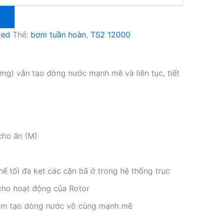
zed
Thẻ:
bơm tuần hoàn
,
TS2 12000
ờng) vẫn tạo dòng nước mạnh mẽ và liên tục, tiết
cho ăn (M)
hế tối đa kẹt các cặn bã ở trong hệ thống trục
 cho hoạt động của Rotor
oaym tạo dòng nước vô cùng mạnh mẽ