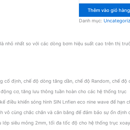
Thêm vào giỏ hàng
Danh mục:
Uncategori
à nhỏ nhất so với các dòng bơm hiệu suất cao trên thị trư
g cố định, chế độ dòng tăng dần, chế độ Random, chế độ 
 động cơ, tăng lưu thông tuần hoàn cho các hệ thống trục
t kế điều khiển sóng hình SIN Lnfien eco nine wave để hạn c
định vô cùng chắc chắn và cân bằng để đảm bảo sự ổn định
u lớp siêu mỏng 2mm, tối đa tốc độ cho hệ thống trục x