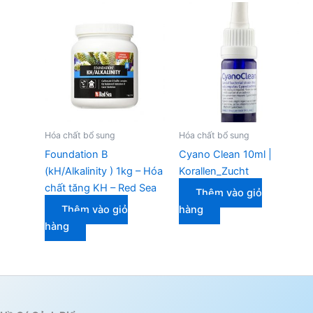
Hóa chất bổ sung
Hóa chất bổ sung
Foundation B
Cyano Clean 10ml |
(kH/Alkalinity ) 1kg – Hóa
Korallen_Zucht
chất tăng KH – Red Sea
Thêm vào giỏ
Thêm vào giỏ
hàng
hàng