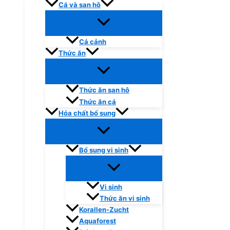
Cá và san hô
Cá cảnh
Thức ăn
Thức ăn san hô
Thức ăn cá
Hóa chất bổ sung
Bổ sung vi sinh
Vi sinh
Thức ăn vi sinh
Korallen-Zucht
Aquaforest