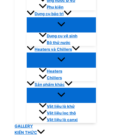
ống nước Ø 40
Phụ kiện
Dụng cụ bảo trì
Dụng cụ vệ sinh
Bộ thử nước
Heaters và Chillers
Heaters
Chillers
Sản phẩm khác
Vật liệu lò khử
Vật liệu lọc thô
Vật liệu lò canxi
GALLERY
KIẾN THỨC