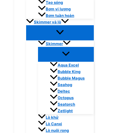
Tạo sóng
Bơm vi lượng
Bơm tuần hoàn
Skimmer và lò
Skimmer
Aqua Excel
Bubble King
Bubble Magus
Seahog
Deltec
Octopus
Seatorch
Zetlight
Lò khử
Lò Canxi
Lò nuôi rong