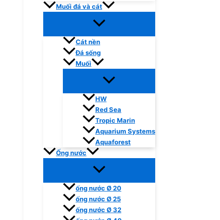
Muối đá và cát
Cát nền
Đá sống
Muối
HW
Red Sea
Tropic Marin
Aquarium Systems
Aquaforest
Ống nước
ống nước Ø 20
ống nước Ø 25
ống nước Ø 32