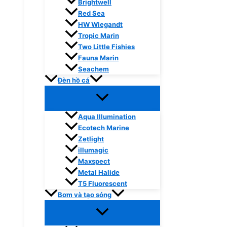
Brightwell
Red Sea
HW Wiegandt
Tropic Marin
Two Little Fishies
Fauna Marin
Seachem
Đèn hồ cá
Aqua Illumination
Ecotech Marine
Zetlight
illumagic
Maxspect
Metal Halide
T5 Fluorescent
Bơm và tạo sóng