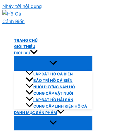
Nhảy tới nội dung
Hồ Cá Cảnh Biển
TRANG CHỦ
GIỚI THIỆU
DỊCH VỤ
LẮP ĐẶT HỒ CÁ BIỂN
BẢO TRÌ HỒ CÁ BIỂN
NUÔI DƯỠNG SAN HÔ
CUNG CẤP VẬT NUÔI
LẮP ĐẶT HỒ HẢI SẢN
CUNG CẤP LINH KIỆN HỒ CÁ
DANH MỤC SẢN PHẨM