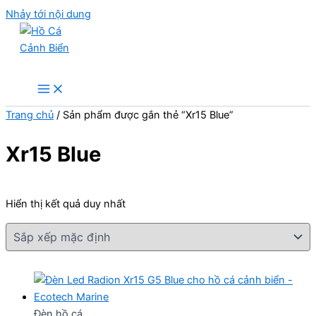
Nhảy tới nội dung
Hồ Cá Cảnh Biển
Trang chủ
/ Sản phẩm được gắn thẻ “Xr15 Blue”
Xr15 Blue
Hiển thị kết quả duy nhất
Đèn hồ cá