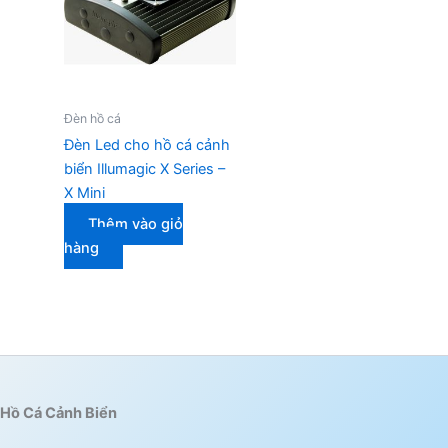
Đèn hồ cá
Đèn Led cho hồ cá cảnh
biển Illumagic X Series –
X Mini
Thêm vào giỏ
hàng
Hồ Cá Cảnh Biển