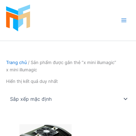
Nhảy
tới
nội
dung
Hồ Cá Cảnh Biển
Trang chủ
/ Sản phẩm được gắn thẻ “x mini illumagic”
x mini illumagic
Hiển thị kết quả duy nhất