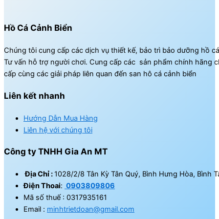
Hồ Cá Cảnh Biển
Chúng tôi cung cấp các dịch vụ thiết kế, bảo trì bảo dưỡng hồ c
Tư vấn hỗ trợ người chơi. Cung cấp các sản phẩm chính hãng c
cấp cùng các giải pháp liên quan đến san hô cá cảnh biển
Liên kết nhanh
Hướng Dẫn Mua Hàng
Liên hệ với chúng tôi
Công ty TNHH Gia An MT
Địa Chỉ :
1028/2/8 Tân Kỳ Tân Quý, Bình Hưng Hòa, Bình T
Điện Thoai
:
0903809806
Mã số thuế : 0317935161
Email :
minhtrietdoan@gmail.com