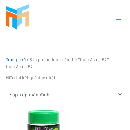
Nhảy
tới
nội
dung
Hồ Cá Cảnh Biển
Trang chủ
/ Sản phẩm được gắn thẻ “thức ăn cá F2”
thức ăn cá F2
Hiển thị kết quả duy nhất