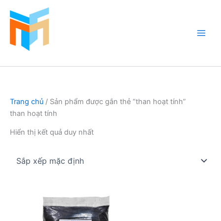
Nhảy
tới
nội
dung
Hồ Cá Cảnh Biển
Trang chủ
/ Sản phẩm được gắn thẻ “than hoạt tính”
than hoạt tính
Hiển thị kết quả duy nhất