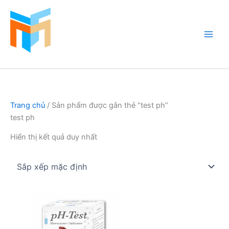
Nhảy
tới
nội
dung
Hồ Cá Cảnh Biển
Trang chủ
/ Sản phẩm được gắn thẻ “test ph”
test ph
Hiển thị kết quả duy nhất