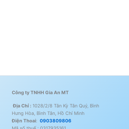
Công ty TNHH Gia An MT
Địa Chỉ :
1028/2/8 Tân Kỳ Tân Quý, Bình
Hưng Hòa, Bình Tân, Hồ Chí Minh
Điện Thoai
:
0903809806
Mã số thuế : 0317935161