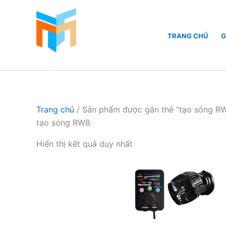
Nhảy
tới
nội
TRANG CHỦ
G
dung
Hồ Cá Cảnh Biển
Trang chủ
/ Sản phẩm được gắn thẻ “tạo sóng R
tạo sóng RW8
Hiển thị kết quả duy nhất