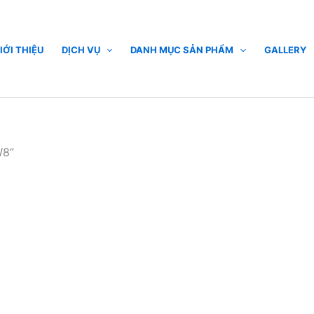
IỚI THIỆU
DỊCH VỤ
DANH MỤC SẢN PHẨM
GALLERY
W8”