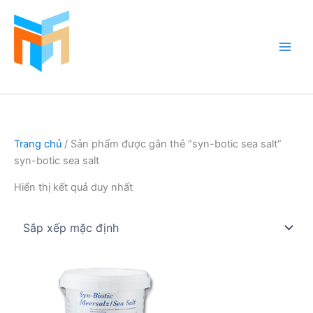
Nhảy
tới
nội
dung
Hồ Cá Cảnh Biển
Trang chủ
/ Sản phẩm được gắn thẻ “syn-botic sea salt”
syn-botic sea salt
Hiển thị kết quả duy nhất