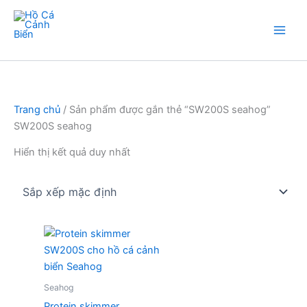
Nhảy
tới
nội
Hồ Cá Cảnh Biển
dung
Trang chủ
/ Sản phẩm được gắn thẻ “SW200S seahog”
SW200S seahog
Hiển thị kết quả duy nhất
Seahog
Protein skimmer