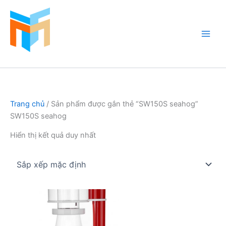
Nhảy
tới
nội
dung
Hồ Cá Cảnh Biển
Trang chủ
/ Sản phẩm được gắn thẻ “SW150S seahog”
SW150S seahog
Hiển thị kết quả duy nhất