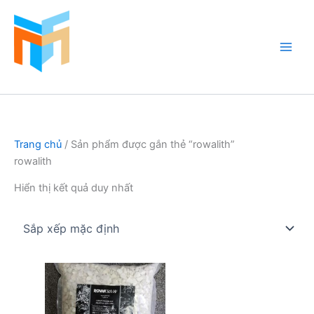
Nhảy
tới
nội
dung
Hồ Cá Cảnh Biển
Trang chủ
/ Sản phẩm được gắn thẻ “rowalith”
rowalith
Hiển thị kết quả duy nhất