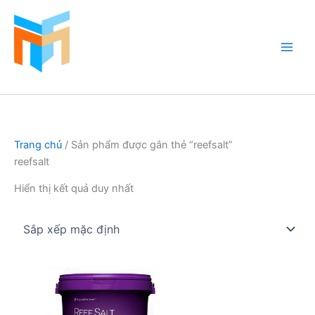
Nhảy
tới
nội
dung
Hồ Cá Cảnh Biển
Trang chủ
/ Sản phẩm được gắn thẻ “reefsalt”
reefsalt
Hiển thị kết quả duy nhất