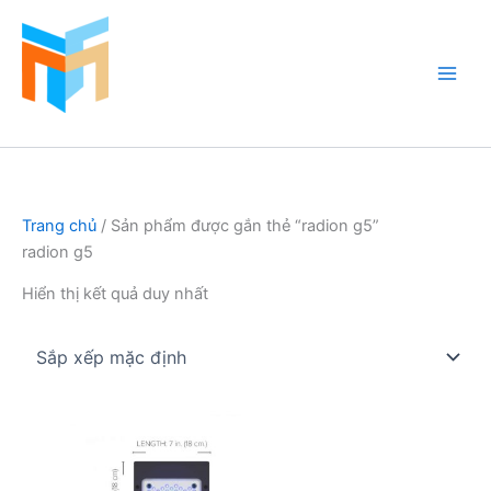
Nhảy
tới
nội
dung
Hồ Cá Cảnh Biển
Trang chủ
/ Sản phẩm được gắn thẻ “radion g5”
radion g5
Hiển thị kết quả duy nhất