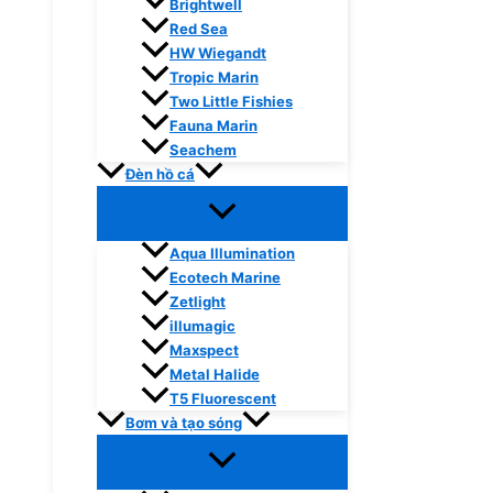
Brightwell
Red Sea
HW Wiegandt
Tropic Marin
Two Little Fishies
Fauna Marin
Seachem
Đèn hồ cá
Aqua Illumination
Ecotech Marine
Zetlight
illumagic
Maxspect
Metal Halide
T5 Fluorescent
Bơm và tạo sóng