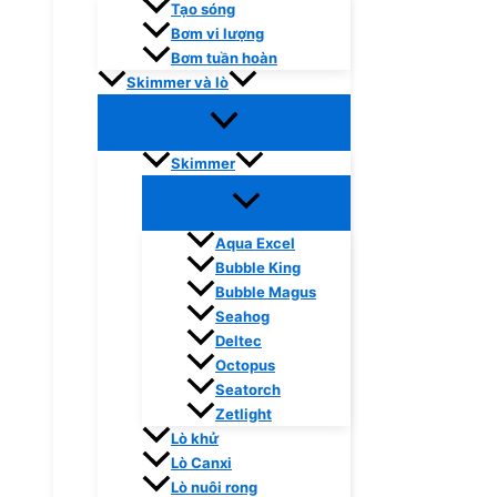
Tạo sóng
Bơm vi lượng
Bơm tuần hoàn
Skimmer và lò
Skimmer
Aqua Excel
Bubble King
Bubble Magus
Seahog
Deltec
Octopus
Seatorch
Zetlight
Lò khử
Lò Canxi
Lò nuôi rong