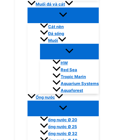
Muối đá và cát
Cát nền
Đá sống
Muối
HW
Red Sea
Tropic Marin
Aquarium Systems
Aquaforest
Ống nước
ống nước Ø 20
ống nước Ø 25
ống nước Ø 32