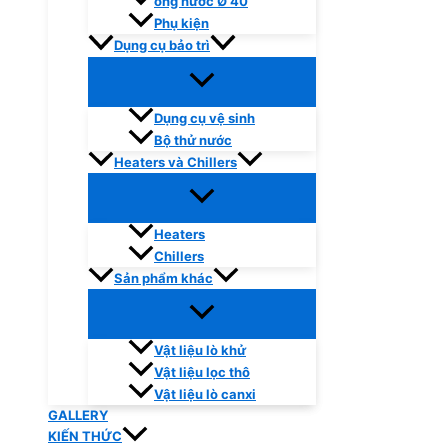
ống nước Ø 40
Phụ kiện
Dụng cụ bảo trì
Dụng cụ vệ sinh
Bộ thử nước
Heaters và Chillers
Heaters
Chillers
Sản phẩm khác
Vật liệu lò khử
Vật liệu lọc thô
Vật liệu lò canxi
GALLERY
KIẾN THỨC