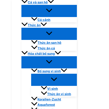
Cá và san hô
Cá cảnh
Thức ăn
Thức ăn san hô
Thức ăn cá
Hóa chất bổ sung
Bổ sung vi sinh
Vi sinh
Thức ăn vi sinh
Korallen-Zucht
Aquaforest