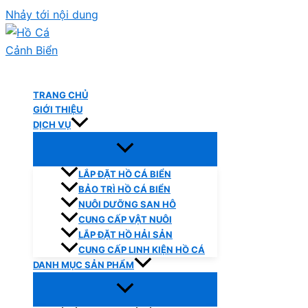
Nhảy tới nội dung
Hồ Cá Cảnh Biển
TRANG CHỦ
GIỚI THIỆU
DỊCH VỤ
LẮP ĐẶT HỒ CÁ BIỂN
BẢO TRÌ HỒ CÁ BIỂN
NUÔI DƯỠNG SAN HÔ
CUNG CẤP VẬT NUÔI
LẮP ĐẶT HỒ HẢI SẢN
CUNG CẤP LINH KIỆN HỒ CÁ
DANH MỤC SẢN PHẨM