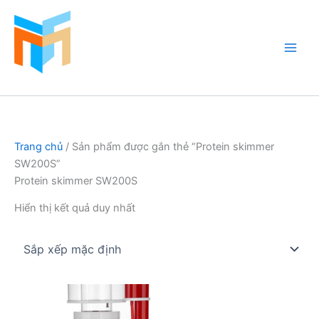
Nhảy
tới
nội
dung
Hồ Cá Cảnh Biển
Trang chủ
/ Sản phẩm được gắn thẻ “Protein skimmer
SW200S”
Protein skimmer SW200S
Hiển thị kết quả duy nhất