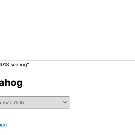
101S seahog”
eahog