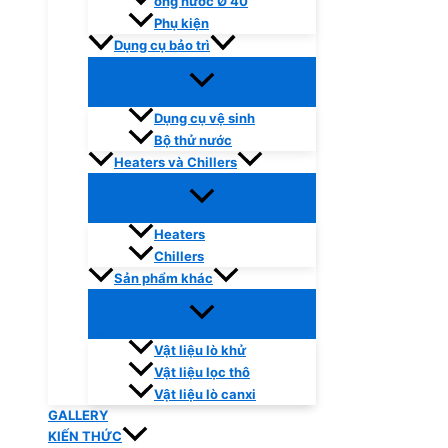
ống nước Ø 40
Phụ kiện
Dụng cụ bảo trì
Dụng cụ vệ sinh
Bộ thử nước
Heaters và Chillers
Heaters
Chillers
Sản phẩm khác
Vật liệu lò khử
Vật liệu lọc thô
Vật liệu lò canxi
GALLERY
KIẾN THỨC