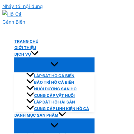
Nhảy tới nội dung
Hồ Cá Cảnh Biển
TRANG CHỦ
GIỚI THIỆU
DỊCH VỤ
LẮP ĐẶT HỒ CÁ BIỂN
BẢO TRÌ HỒ CÁ BIỂN
NUÔI DƯỠNG SAN HÔ
CUNG CẤP VẬT NUÔI
LẮP ĐẶT HỒ HẢI SẢN
CUNG CẤP LINH KIỆN HỒ CÁ
DANH MỤC SẢN PHẨM