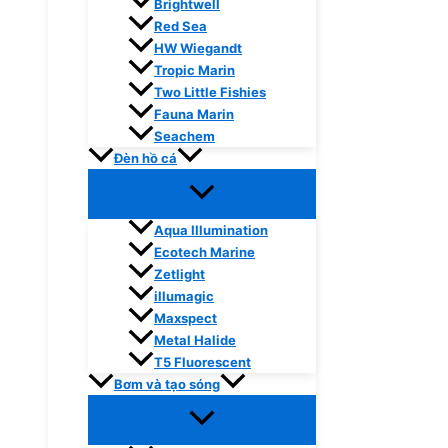
Brightwell
Red Sea
HW Wiegandt
Tropic Marin
Two Little Fishies
Fauna Marin
Seachem
Đèn hồ cá
Aqua Illumination
Ecotech Marine
Zetlight
illumagic
Maxspect
Metal Halide
T5 Fluorescent
Bơm và tạo sóng