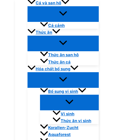
Cá và san hô
Cá cảnh
Thức ăn
Thức ăn san hô
Thức ăn cá
Hóa chất bổ sung
Bổ sung vi sinh
Vi sinh
Thức ăn vi sinh
Korallen-Zucht
Aquaforest