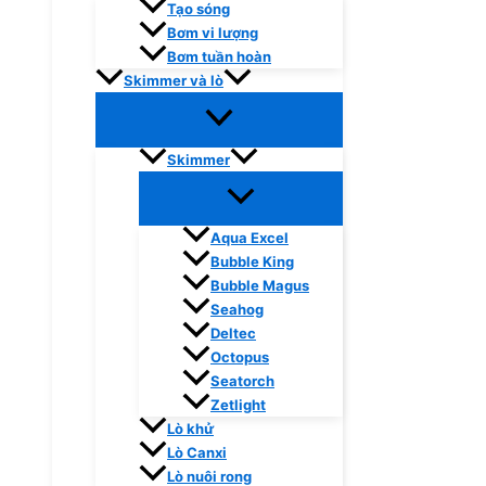
Tạo sóng
Bơm vi lượng
Bơm tuần hoàn
Skimmer và lò
Skimmer
Aqua Excel
Bubble King
Bubble Magus
Seahog
Deltec
Octopus
Seatorch
Zetlight
Lò khử
Lò Canxi
Lò nuôi rong