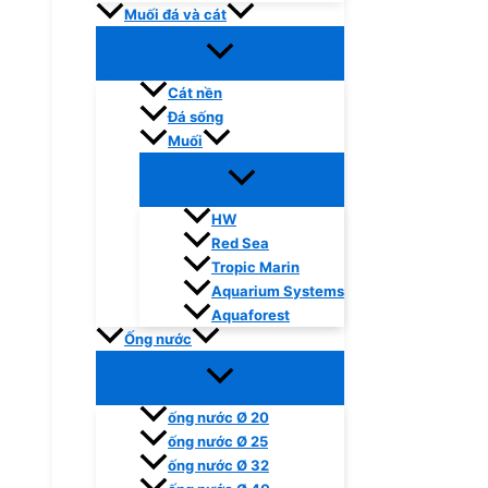
Muối đá và cát
Cát nền
Đá sống
Muối
HW
Red Sea
Tropic Marin
Aquarium Systems
Aquaforest
Ống nước
ống nước Ø 20
ống nước Ø 25
ống nước Ø 32