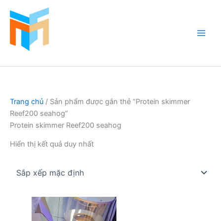
Nhảy
tới
nội
dung
Hồ Cá Cảnh Biển
Trang chủ
/ Sản phẩm được gắn thẻ “Protein skimmer
Reef200 seahog”
Protein skimmer Reef200 seahog
Hiển thị kết quả duy nhất