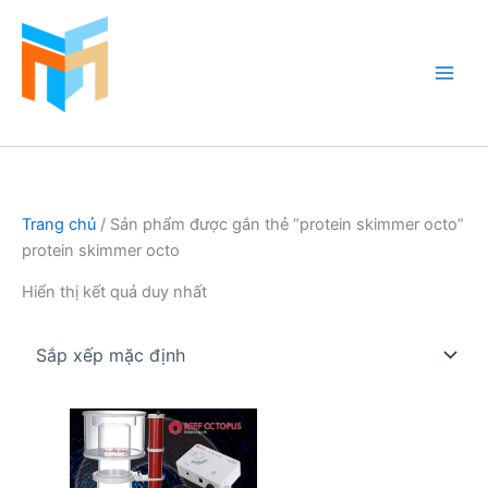
Nhảy
tới
nội
dung
Hồ Cá Cảnh Biển
Trang chủ
/ Sản phẩm được gắn thẻ “protein skimmer octo”
protein skimmer octo
Hiển thị kết quả duy nhất