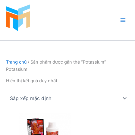
Nhảy
tới
nội
dung
Hồ Cá Cảnh Biển
Trang chủ
/ Sản phẩm được gắn thẻ “Potassium”
Potassium
Hiển thị kết quả duy nhất