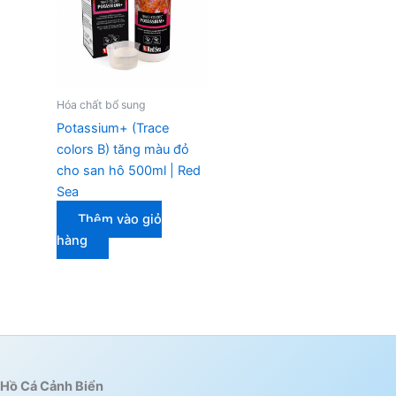
Hóa chất bổ sung
Potassium+ (Trace
colors B) tăng màu đỏ
cho san hô 500ml | Red
Sea
Thêm vào giỏ
hàng
Hồ Cá Cảnh Biển