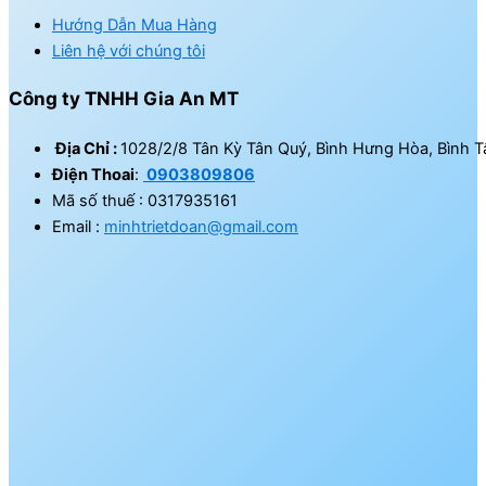
Hướng Dẫn Mua Hàng
Liên hệ với chúng tôi
Công ty TNHH Gia An MT
Địa Chỉ :
1028/2/8 Tân Kỳ Tân Quý, Bình Hưng Hòa, Bình T
Điện Thoai
:
0903809806
Mã số thuế : 0317935161
Email :
minhtrietdoan@gmail.com