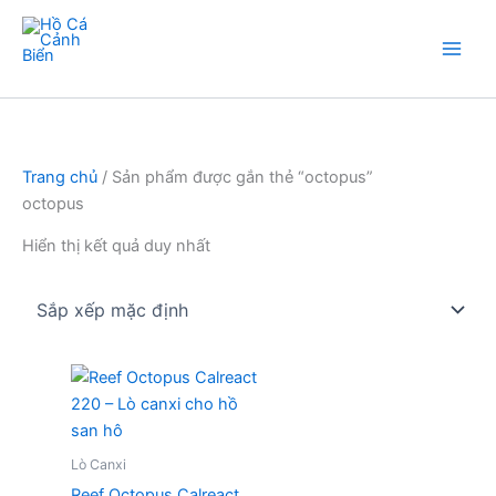
Nhảy
tới
nội
Hồ Cá Cảnh Biển
dung
Trang chủ
/ Sản phẩm được gắn thẻ “octopus”
octopus
Hiển thị kết quả duy nhất
Lò Canxi
Reef Octopus Calreact