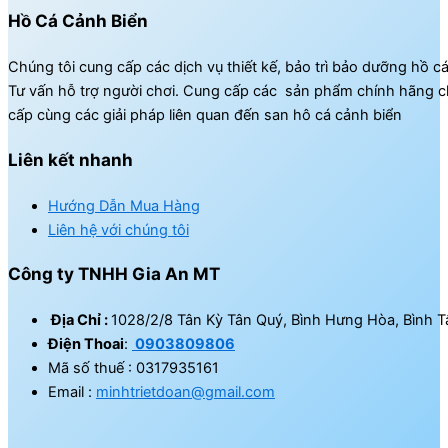
Hồ Cá Cảnh Biển
Chúng tôi cung cấp các dịch vụ thiết kế, bảo trì bảo dưỡng hồ c
Tư vấn hỗ trợ người chơi. Cung cấp các sản phẩm chính hãng c
cấp cùng các giải pháp liên quan đến san hô cá cảnh biển
Liên kết nhanh
Hướng Dẫn Mua Hàng
Liên hệ với chúng tôi
Công ty TNHH Gia An MT
Địa Chỉ :
1028/2/8 Tân Kỳ Tân Quý, Bình Hưng Hòa, Bình T
Điện Thoai
:
0903809806
Mã số thuế : 0317935161
Email :
minhtrietdoan@gmail.com