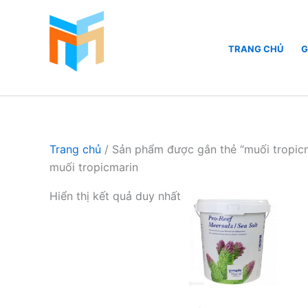
Nhảy
tới
nội
TRANG CHỦ
G
dung
Hồ Cá Cảnh Biển
Trang chủ
/ Sản phẩm được gắn thẻ “muối tropic
muối tropicmarin
Hiển thị kết quả duy nhất