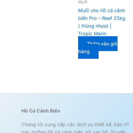
Muối
Muối cho hồ cá cảnh
biển Pro – Reef 25kg
( thùng nhựa) |
Tropic Marin
Thêm vào giỏ
hàng
Hồ Cá Cảnh Biển
Chúng tôi cung cấp các dịch vụ thiết kế, bảo trì
bảo dưỡng hồ cá cảnh biển, hồ san hô. Tư vấn