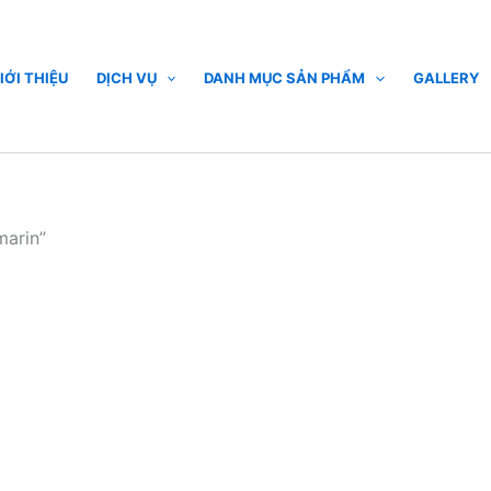
IỚI THIỆU
DỊCH VỤ
DANH MỤC SẢN PHẨM
GALLERY
marin”