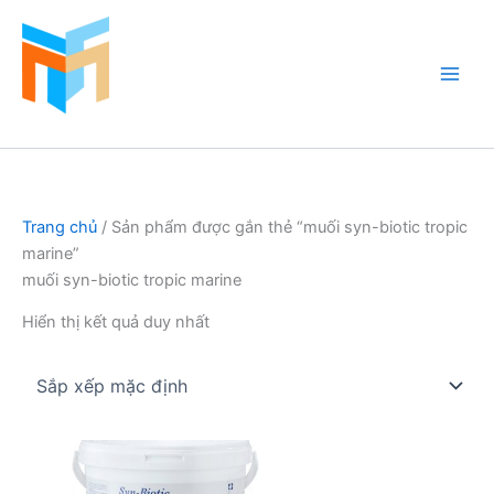
Nhảy
tới
nội
dung
Hồ Cá Cảnh Biển
Trang chủ
/ Sản phẩm được gắn thẻ “muối syn-biotic tropic
marine”
muối syn-biotic tropic marine
Hiển thị kết quả duy nhất