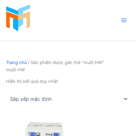
Nhảy
tới
nội
dung
Hồ Cá Cảnh Biển
Trang chủ
/ Sản phẩm được gắn thẻ “muối HW”
muối HW
Hiển thị kết quả duy nhất