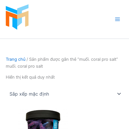
Nhảy
tới
nội
dung
Hồ Cá Cảnh Biển
Trang chủ
/ Sản phẩm được gắn thẻ “muối. coral pro salt”
muối. coral pro salt
Hiển thị kết quả duy nhất