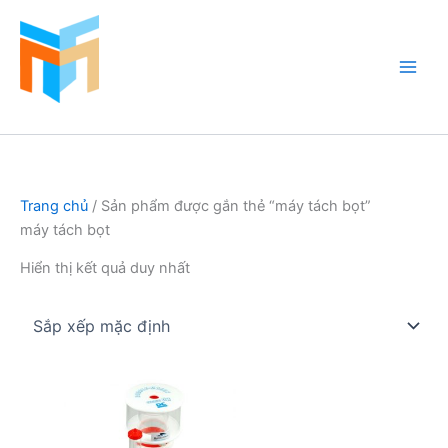
Nhảy
tới
nội
dung
Hồ Cá Cảnh Biển
Trang chủ
/ Sản phẩm được gắn thẻ “máy tách bọt”
máy tách bọt
Hiển thị kết quả duy nhất