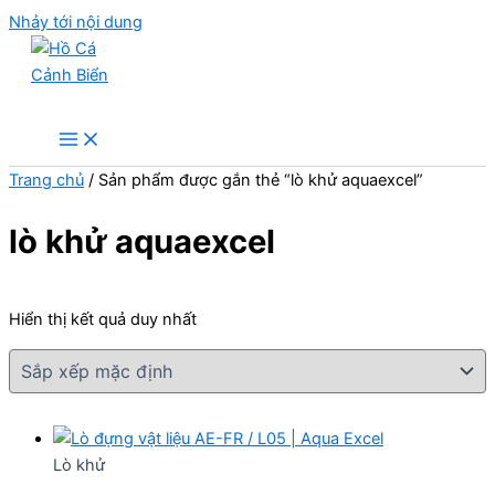
Nhảy tới nội dung
Hồ Cá Cảnh Biển
Trang chủ
/ Sản phẩm được gắn thẻ “lò khử aquaexcel”
lò khử aquaexcel
Hiển thị kết quả duy nhất
Lò khử