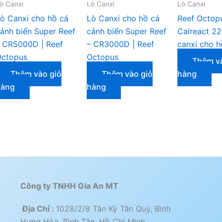
ò Canxi
Lò Canxi
Lò Canxi
ò Canxi cho hồ cá
Lò Canxi cho hồ cá
Reef Octop
ảnh biển Super Reef
cảnh biển Super Reef
Calreact 22
 CR5000D | Reef
– CR3000D | Reef
canxi cho h
Octopus
Octopus
Thêm và
Thêm vào giỏ
Thêm vào giỏ
hàng
hàng
hàng
Công ty TNHH Gia An MT
Địa Chỉ :
1028/2/8 Tân Kỳ Tân Quý, Bình
Hưng Hòa, Bình Tân, Hồ Chí Minh