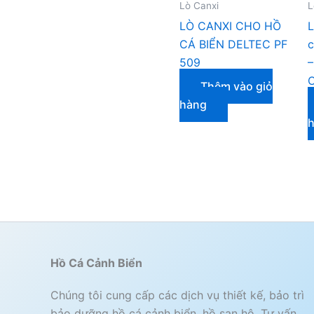
Lò Canxi
L
LÒ CANXI CHO HỒ
L
CÁ BIỂN DELTEC PF
c
509
–
Thêm vào giỏ
hàng
Hồ Cá Cảnh Biển
Chúng tôi cung cấp các dịch vụ thiết kế, bảo trì
bảo dưỡng hồ cá cảnh biển, hồ san hô. Tư vấn