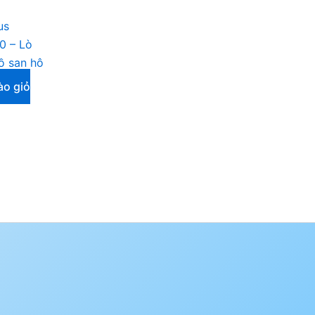
us
0 – Lò
ồ san hô
o giỏ