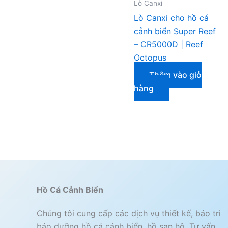
Lò Canxi
Lò Canxi cho hồ cá
cảnh biển Super Reef
– CR5000D | Reef
Octopus
Thêm vào giỏ
hàng
Hồ Cá Cảnh Biển
Chúng tôi cung cấp các dịch vụ thiết kế, bảo trì
bảo dưỡng hồ cá cảnh biển, hồ san hô. Tư vấn