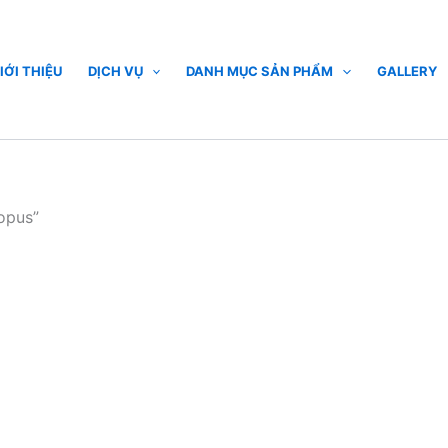
IỚI THIỆU
DỊCH VỤ
DANH MỤC SẢN PHẨM
GALLERY
opus”