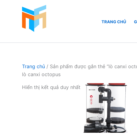
Nhảy
tới
nội
TRANG CHỦ
G
dung
Hồ Cá Cảnh Biển
Trang chủ
/ Sản phẩm được gắn thẻ “lò canxi oct
lò canxi octopus
Hiển thị kết quả duy nhất