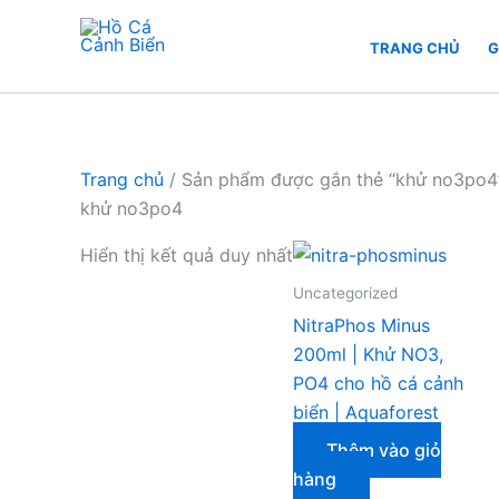
Nhảy
tới
TRANG CHỦ
G
Hồ Cá Cảnh Biển
nội
dung
Trang chủ
/ Sản phẩm được gắn thẻ “khử no3po4
khử no3po4
Hiển thị kết quả duy nhất
Uncategorized
NitraPhos Minus
200ml | Khử NO3,
PO4 cho hồ cá cảnh
biển | Aquaforest
Thêm vào giỏ
hàng