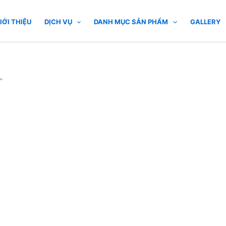
IỚI THIỆU
DỊCH VỤ
DANH MỤC SẢN PHẨM
GALLERY
”