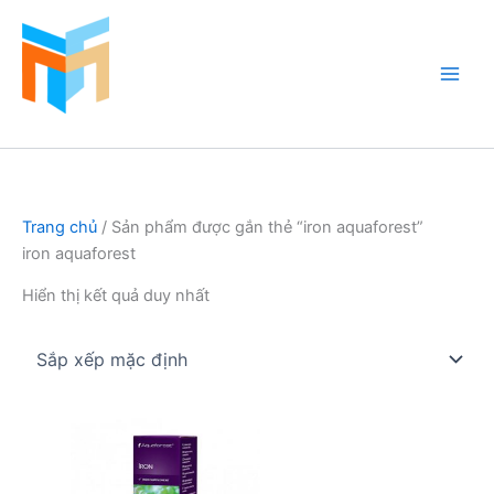
Nhảy
tới
nội
dung
Hồ Cá Cảnh Biển
Trang chủ
/ Sản phẩm được gắn thẻ “iron aquaforest”
iron aquaforest
Hiển thị kết quả duy nhất