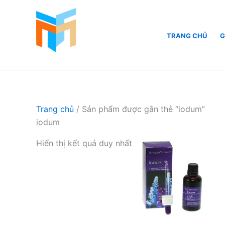
Nhảy
tới
nội
TRANG CHỦ
G
dung
Hồ Cá Cảnh Biển
Trang chủ
/ Sản phẩm được gắn thẻ “iodum”
iodum
Hiển thị kết quả duy nhất