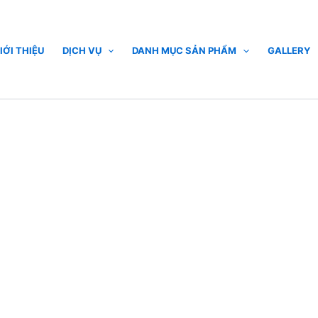
IỚI THIỆU
DỊCH VỤ
DANH MỤC SẢN PHẨM
GALLERY