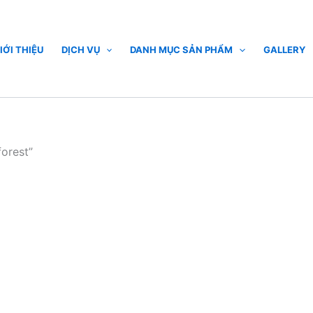
IỚI THIỆU
DỊCH VỤ
DANH MỤC SẢN PHẨM
GALLERY
orest”