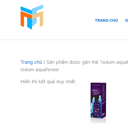
Nhảy
tới
nội
TRANG CHỦ
G
dung
Hồ Cá Cảnh Biển
Trang chủ
/ Sản phẩm được gắn thẻ “iodum aquaf
iodum aquaforest
Hiển thị kết quả duy nhất