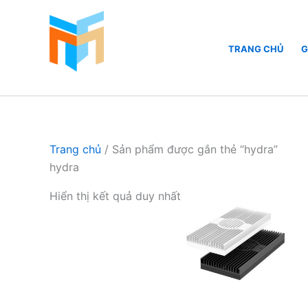
Nhảy
tới
nội
TRANG CHỦ
G
dung
Hồ Cá Cảnh Biển
Trang chủ
/ Sản phẩm được gắn thẻ “hydra”
hydra
Hiển thị kết quả duy nhất