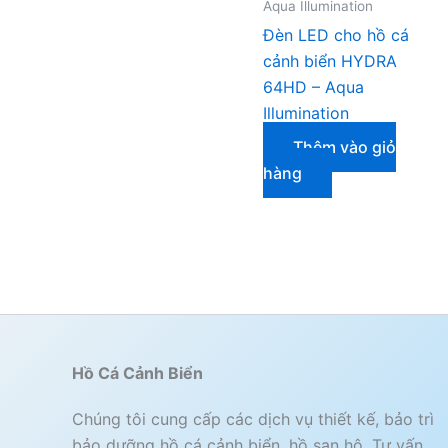
Aqua Illumination
Đèn LED cho hồ cá
cảnh biển HYDRA
64HD – Aqua
Illumination
Thêm vào giỏ
hàng
Hồ Cá Cảnh Biển
Chúng tôi cung cấp các dịch vụ thiết kế, bảo trì
bảo dưỡng hồ cá cảnh biển, hồ san hô. Tư vấn