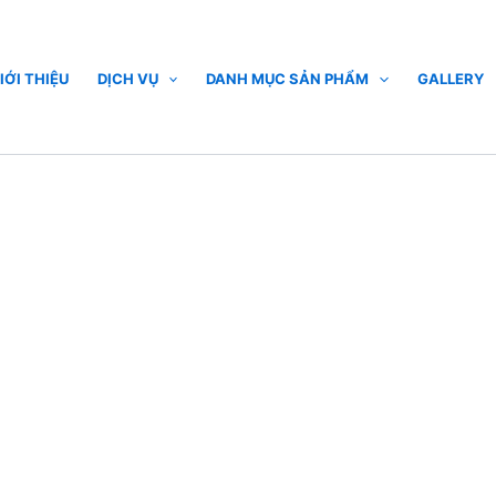
IỚI THIỆU
DỊCH VỤ
DANH MỤC SẢN PHẨM
GALLERY