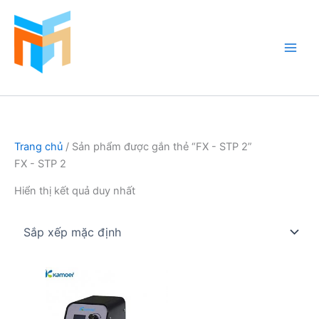
Nhảy
tới
nội
dung
Hồ Cá Cảnh Biển
Trang chủ
/ Sản phẩm được gắn thẻ “FX - STP 2”
FX - STP 2
Hiển thị kết quả duy nhất