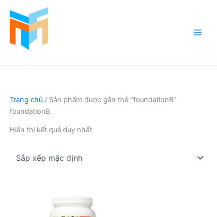
Nhảy
tới
nội
dung
Hồ Cá Cảnh Biển
Trang chủ
/ Sản phẩm được gắn thẻ “foundationB”
foundationB
Hiển thị kết quả duy nhất