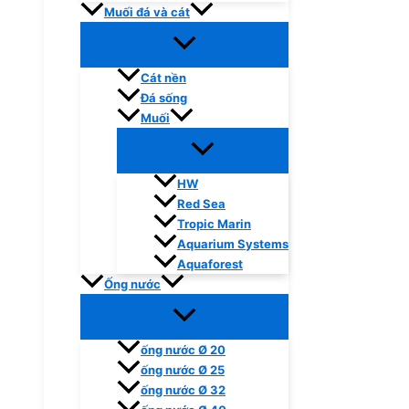
Muối đá và cát
Cát nền
Đá sống
Muối
HW
Red Sea
Tropic Marin
Aquarium Systems
Aquaforest
Ống nước
ống nước Ø 20
ống nước Ø 25
ống nước Ø 32