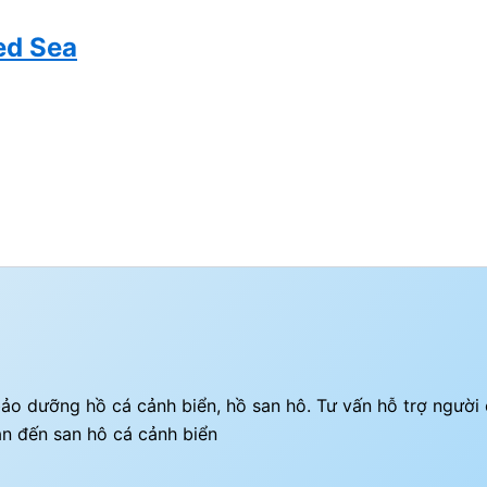
ed Sea
ì bảo dưỡng hồ cá cảnh biển, hồ san hô. Tư vấn hỗ trợ ngườ
an đến san hô cá cảnh biển