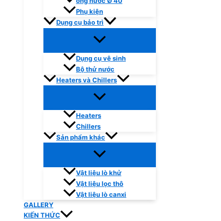
ống nước Ø 40
Phụ kiện
Dụng cụ bảo trì
Dụng cụ vệ sinh
Bộ thử nước
Heaters và Chillers
Heaters
Chillers
Sản phẩm khác
Vật liệu lò khử
Vật liệu lọc thô
Vật liệu lò canxi
GALLERY
KIẾN THỨC