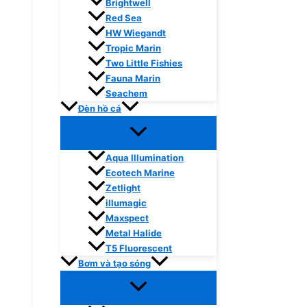
Brightwell
Red Sea
HW Wiegandt
Tropic Marin
Two Little Fishies
Fauna Marin
Seachem
Đèn hồ cá
Aqua Illumination
Ecotech Marine
Zetlight
illumagic
Maxspect
Metal Halide
T5 Fluorescent
Bơm và tạo sóng