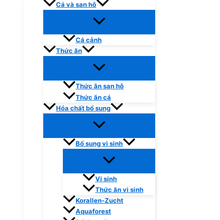
Cá và san hô
Cá cảnh
Thức ăn
Thức ăn san hô
Thức ăn cá
Hóa chất bổ sung
Bổ sung vi sinh
Vi sinh
Thức ăn vi sinh
Korallen-Zucht
Aquaforest