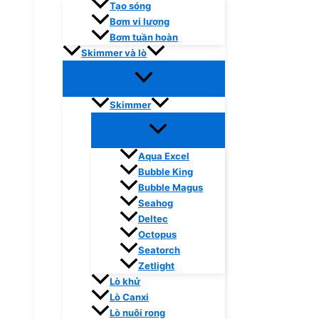
Tạo sóng
Bơm vi lượng
Bơm tuần hoàn
Skimmer và lò
Skimmer
Aqua Excel
Bubble King
Bubble Magus
Seahog
Deltec
Octopus
Seatorch
Zetlight
Lò khử
Lò Canxi
Lò nuôi rong