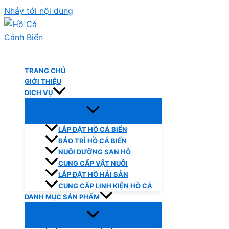
Nhảy tới nội dung
Hồ Cá Cảnh Biển
TRANG CHỦ
GIỚI THIỆU
DỊCH VỤ
LẮP ĐẶT HỒ CÁ BIỂN
BẢO TRÌ HỒ CÁ BIỂN
NUÔI DƯỠNG SAN HÔ
CUNG CẤP VẬT NUÔI
LẮP ĐẶT HỒ HẢI SẢN
CUNG CẤP LINH KIỆN HỒ CÁ
DANH MỤC SẢN PHẨM