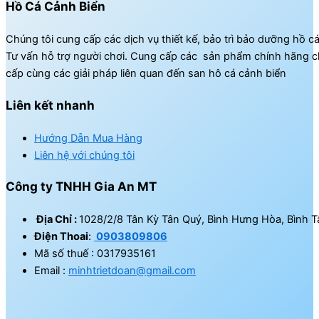
Hồ Cá Cảnh Biển
Chúng tôi cung cấp các dịch vụ thiết kế, bảo trì bảo dưỡng hồ c
Tư vấn hỗ trợ người chơi. Cung cấp các sản phẩm chính hãng c
cấp cùng các giải pháp liên quan đến san hô cá cảnh biển
Liên kết nhanh
Hướng Dẫn Mua Hàng
Liên hệ với chúng tôi
Công ty TNHH Gia An MT
Địa Chỉ :
1028/2/8 Tân Kỳ Tân Quý, Bình Hưng Hòa, Bình T
Điện Thoai
:
0903809806
Mã số thuế : 0317935161
Email :
minhtrietdoan@gmail.com