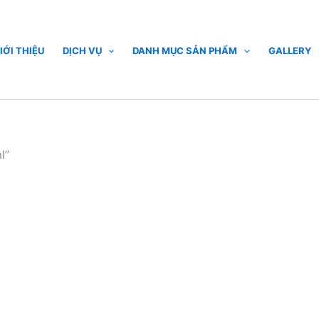
IỚI THIỆU
DỊCH VỤ
DANH MỤC SẢN PHẨM
GALLERY
l”