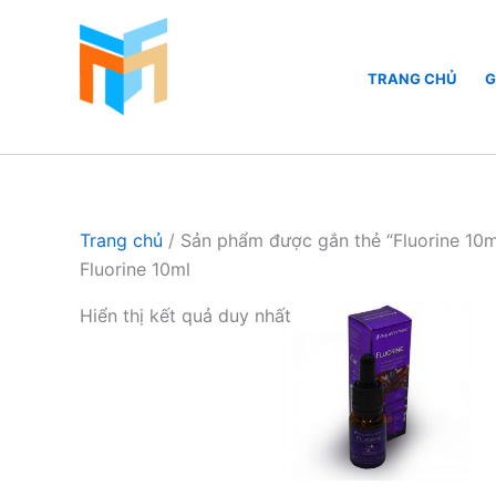
Nhảy
tới
nội
TRANG CHỦ
G
dung
Hồ Cá Cảnh Biển
Trang chủ
/ Sản phẩm được gắn thẻ “Fluorine 10m
Fluorine 10ml
Hiển thị kết quả duy nhất