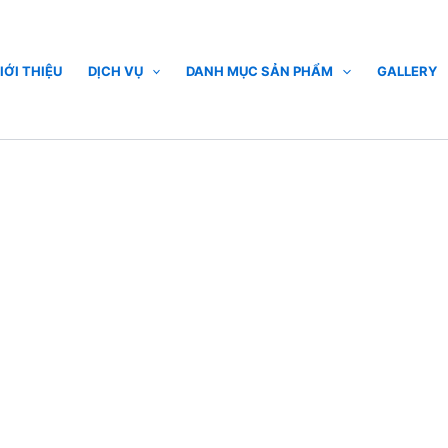
IỚI THIỆU
DỊCH VỤ
DANH MỤC SẢN PHẨM
GALLERY