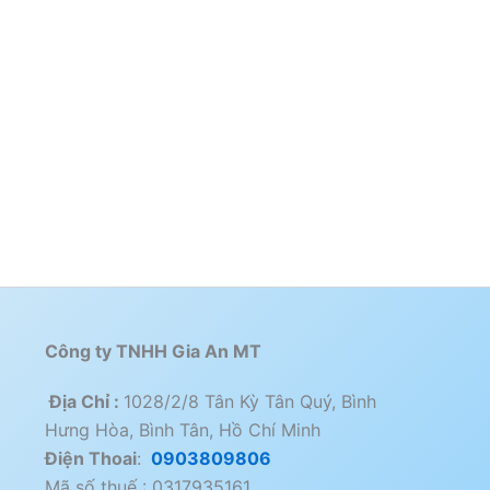
Công ty TNHH Gia An MT
Địa Chỉ :
1028/2/8 Tân Kỳ Tân Quý, Bình
Hưng Hòa, Bình Tân, Hồ Chí Minh
Điện Thoai
:
0903809806
Mã số thuế : 0317935161