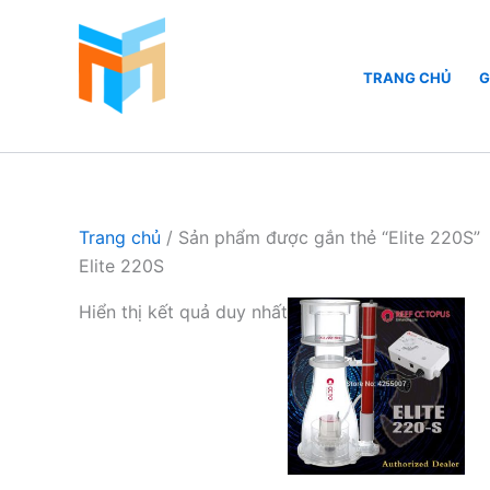
Nhảy
tới
nội
TRANG CHỦ
G
dung
Hồ Cá Cảnh Biển
Trang chủ
/ Sản phẩm được gắn thẻ “Elite 220S”
Elite 220S
Hiển thị kết quả duy nhất